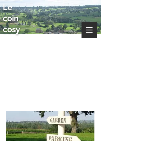
Le
coin
cosy