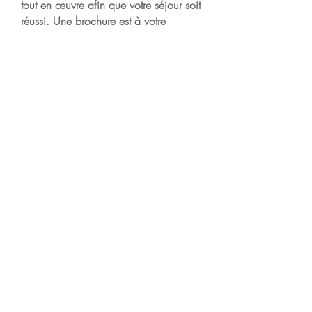
tout en œuvre afin que votre séjour soit
réussi. Une brochure est à votre
disposition reprenant toutes les
informations qui vous seront utiles
(marchés du terroir, restaurants,
tavernes, musées, promenades
balisées, piscines, villes et villages
intéressants à visiter ...)
Contactez-nous
+32 496 46 86 97
lecoincosy@gmail.com